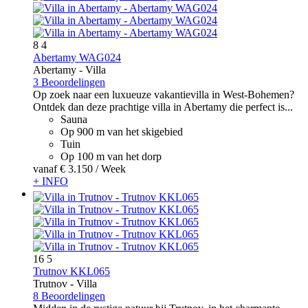
8
4
Abertamy WAG024
Abertamy -
Villa
3 Beoordelingen
Op zoek naar een luxueuze vakantievilla in West-Bohemen?
Ontdek dan deze prachtige villa in Abertamy die perfect is...
Sauna
Op 900 m van het skigebied
Tuin
Op 100 m van het dorp
vanaf
€ 3.150
/ Week
+ INFO
16
5
Trutnov KKL065
Trutnov -
Villa
8 Beoordelingen