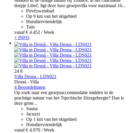
Midden in de rustige natuur bij Trutnov, in het charmante
dorpje Libeč, ligt deze luxe groepsvilla voor maximaal 16...
Privézwembad
Op 9 km van het skigebied
Huisdiervriendelijk
Tuin
vanaf
€ 4.452
/ Week
+ INFO
24
8
Villa Desna - LDS021
Desná -
Villa
4 Beoordelingen
Op zoek naar een groepsaccommodatie midden in de
prachtige natuur van het Tsjechische IJzergebergte? Dan is
deze grote...
Sauna
Jacuzzi
Op 1 km van het skigebied
Huisdiervriendelijk
vanaf
€ 4.970
/ Week