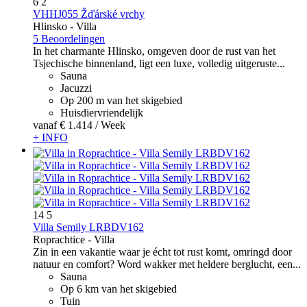
6
2
VHHJ055 Žďárské vrchy
Hlinsko -
Villa
5 Beoordelingen
In het charmante Hlinsko, omgeven door de rust van het
Tsjechische binnenland, ligt een luxe, volledig uitgeruste...
Sauna
Jacuzzi
Op 200 m van het skigebied
Huisdiervriendelijk
vanaf
€ 1.414
/ Week
+ INFO
14
5
Villa Semily LRBDV162
Roprachtice -
Villa
Zin in een vakantie waar je écht tot rust komt, omringd door
natuur en comfort? Word wakker met heldere berglucht, een...
Sauna
Op 6 km van het skigebied
Tuin