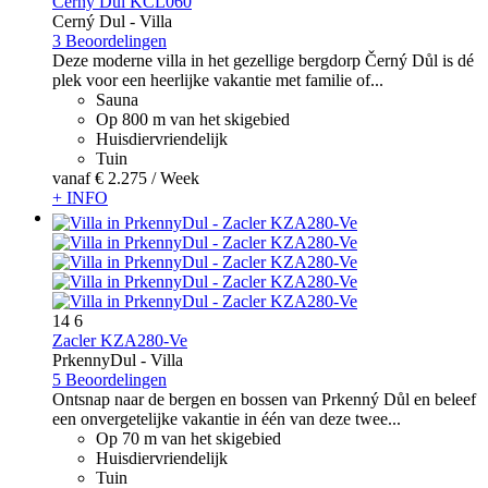
Cerny Dul KCL060
Cerný Dul -
Villa
3 Beoordelingen
Deze moderne villa in het gezellige bergdorp Černý Důl is dé
plek voor een heerlijke vakantie met familie of...
Sauna
Op 800 m van het skigebied
Huisdiervriendelijk
Tuin
vanaf
€ 2.275
/ Week
+ INFO
14
6
Zacler KZA280-Ve
PrkennyDul -
Villa
5 Beoordelingen
Ontsnap naar de bergen en bossen van Prkenný Důl en beleef
een onvergetelijke vakantie in één van deze twee...
Op 70 m van het skigebied
Huisdiervriendelijk
Tuin