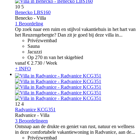
10
5
Benecko LBS160
Benecko -
Villa
1 Beoordeling
Op zoek naar een ruim en stijlvol vakantiehuis in het hart van
het Reuzengebergte? Dan zit je goed bij deze villa in...
Privézwembad
Sauna
Jacuzzi
Op 270 m van het skigebied
vanaf
€ 2.730
/ Week
+ INFO
12
4
Radvanice KCG351
Radvanice -
Villa
3 Beoordelingen
Ontsnap aan de drukte en geniet van rust, natuur en wellness
in deze comfortabele vakantiewoning in Radvanice, aan de...
Privézwembad