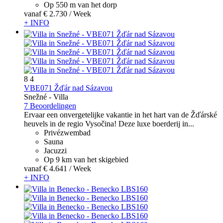
Op 550 m van het dorp
vanaf
€ 2.730
/ Week
+ INFO
8
4
VBE071 Žďár nad Sázavou
Snežné -
Villa
7 Beoordelingen
Ervaar een onvergetelijke vakantie in het hart van de Žďárské
heuvels in de regio Vysočina! Deze luxe boerderij in...
Privézwembad
Sauna
Jacuzzi
Op 9 km van het skigebied
vanaf
€ 4.641
/ Week
+ INFO