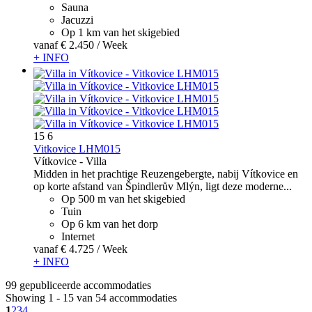
Sauna
Jacuzzi
Op 1 km van het skigebied
vanaf
€ 2.450
/ Week
+ INFO
15
6
Vitkovice LHM015
Vítkovice -
Villa
Midden in het prachtige Reuzengebergte, nabij Vítkovice en
op korte afstand van Špindlerův Mlýn, ligt deze moderne...
Op 500 m van het skigebied
Tuin
Op 6 km van het dorp
Internet
vanaf
€ 4.725
/ Week
+ INFO
99 gepubliceerde accommodaties
Showing 1 - 15 van 54 accommodaties
1
2
3
4