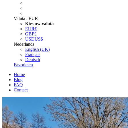
Valuta :
EUR
Kies uw valuta
EUR
€
GBP
£
USD
US$
Nederlands
English (UK)
Français
Deutsch
Favorieten
Home
Blog
FAQ
Contact