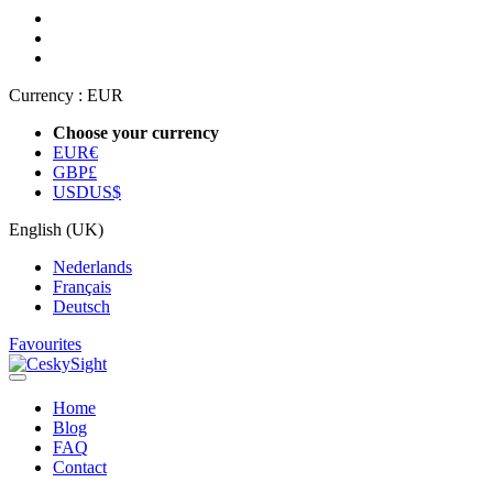
Currency :
EUR
Choose your currency
EUR
€
GBP
£
USD
US$
English (UK)
Nederlands
Français
Deutsch
Favourites
Home
Blog
FAQ
Contact