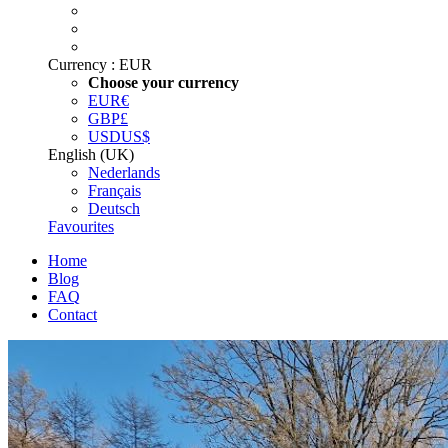
Currency :
EUR
Choose your currency
EUR
€
GBP
£
USD
US$
English (UK)
Nederlands
Français
Deutsch
Favourites
Home
Blog
FAQ
Contact