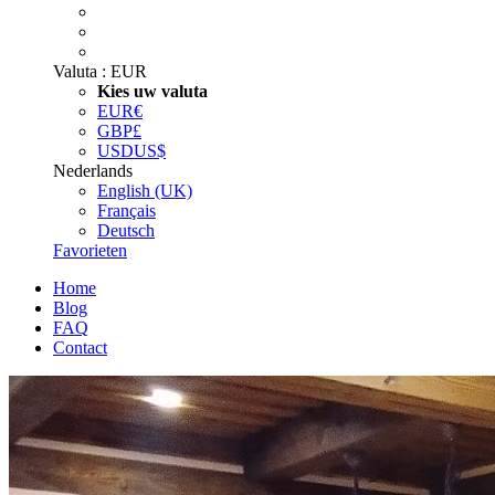
Valuta :
EUR
Kies uw valuta
EUR
€
GBP
£
USD
US$
Nederlands
English (UK)
Français
Deutsch
Favorieten
Home
Blog
FAQ
Contact