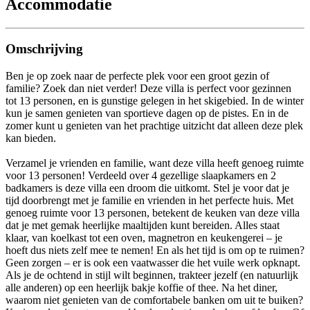
Accommodatie
Omschrijving
Ben je op zoek naar de perfecte plek voor een groot gezin of
familie? Zoek dan niet verder! Deze villa is perfect voor gezinnen
tot 13 personen, en is gunstige gelegen in het skigebied. In de winter
kun je samen genieten van sportieve dagen op de pistes. En in de
zomer kunt u genieten van het prachtige uitzicht dat alleen deze plek
kan bieden.
Verzamel je vrienden en familie, want deze villa heeft genoeg ruimte
voor 13 personen! Verdeeld over 4 gezellige slaapkamers en 2
badkamers is deze villa een droom die uitkomt. Stel je voor dat je
tijd doorbrengt met je familie en vrienden in het perfecte huis. Met
genoeg ruimte voor 13 personen, betekent de keuken van deze villa
dat je met gemak heerlijke maaltijden kunt bereiden. Alles staat
klaar, van koelkast tot een oven, magnetron en keukengerei – je
hoeft dus niets zelf mee te nemen! En als het tijd is om op te ruimen?
Geen zorgen – er is ook een vaatwasser die het vuile werk opknapt.
Als je de ochtend in stijl wilt beginnen, trakteer jezelf (en natuurlijk
alle anderen) op een heerlijk bakje koffie of thee. Na het diner,
waarom niet genieten van de comfortabele banken om uit te buiken?