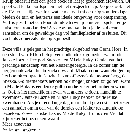
Kruip onderuit met een goed boek en laat je gedachten afdwalen. Of
speel wat leuke bordspellen met het reisgezelschap. Vergeet ook niet
de TV: er is altijd wel iets wat je niet wilt missen. Op zonnige dagen
bieden de tuin en het terras een ideale omgeving voor ontspanning.
Verfris jezelf met een koud drankje terwijl je kinderen spelen en je
huisdieren ronddartelen! Als de avond valt kun je de barbecue
aansteken om de geweldige dag vol familieplezier af te sluiten. Dit
voelt als zomervakantie op zijn best!
Deze villa is gelegen in het prachtige skigebied van Cerna Hora. In
een straal van 10 km heb je verschillende skigebieden waaronder
Janske Lazne, Pec pod Snezkou en Mlade Buky. Geniet van het
prachtige landschap van het Reuzengebergte. In de zomer zijn de
bergen ook zeker het bezoeken waard. Maak mooie wandelingen bij
het boomkroonpad in Janzke Lazne of bezoek de hoogste berg, de
Snezka. Golfliefhebbers hebben ook mogelijkheden tot golfen, want
in Mlade Buky is een leuke golfbaan die zeker het proberen waard
is. Ook is het mogelijk om even wat anders te doen, namelijk te
zwemmen. Janzke Lazne en Mlade Buky hebben beide leuke
zwembaden. Als je er een lange dag op uit bent geweest is het zeker
een aanrader om in een van de dorpjes een lekker restaurantje op
tezoeken. Zowel Janske Lazne, Mlade Buky, Trutnov en Vrchlabi
zijn zeker het bezoeken waard.
Meer gegevens
Verbergen gegevens