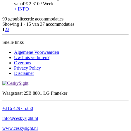
vanaf
€ 2.310
/ Week
+ INFO
99 gepubliceerde accommodaties
Showing 1 - 15 van 37 accommodaties
1
2
3
Snelle links
Algemene Voorwaarden
Uw huis verhuren?
Over ons
Privacy Policy
Disclaimer
Waagstraat 25B 8801 LG Franeker
+316 4297 5350
info@ceskysight.nl
www.ceskysight.nl