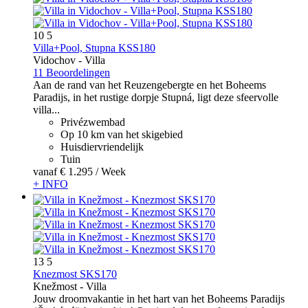
10
5
Villa+Pool, Stupna KSS180
Vidochov -
Villa
11 Beoordelingen
Aan de rand van het Reuzengebergte en het Boheems
Paradijs, in het rustige dorpje Stupná, ligt deze sfeervolle
villa...
Privézwembad
Op 10 km van het skigebied
Huisdiervriendelijk
Tuin
vanaf
€ 1.295
/ Week
+ INFO
13
5
Knezmost SKS170
Knežmost -
Villa
Jouw droomvakantie in het hart van het Boheems Paradijs