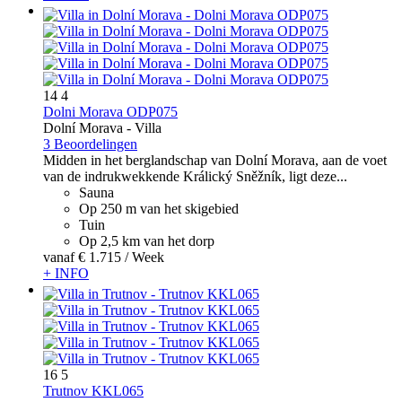
14
4
Dolni Morava ODP075
Dolní Morava -
Villa
3 Beoordelingen
Midden in het berglandschap van Dolní Morava, aan de voet
van de indrukwekkende Králický Sněžník, ligt deze...
Sauna
Op 250 m van het skigebied
Tuin
Op 2,5 km van het dorp
vanaf
€ 1.715
/ Week
+ INFO
16
5
Trutnov KKL065