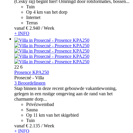
(Český ráj) begint hier! Omringd door rotsformaties, bossen...
Tuin
Op 4 km van het dorp
Internet
Terras
vanaf
€ 2.940
/ Week
+ INFO
22
6
Prosence KPA250
Prosecné -
Villa
3 Beoordelingen
Stap binnen in deze recent gebouwde vakantiewoning,
gelegen in een rustige omgeving aan de rand van het
charmante dorp...
Privézwembad
Sauna
Op 11 km van het skigebied
Tuin
vanaf
€ 2.135
/ Week
+ INFO