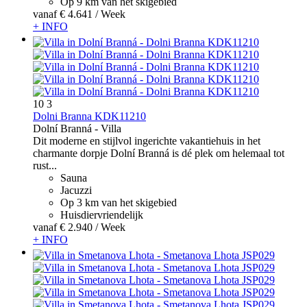
Op 9 km van het skigebied
vanaf
€ 4.641
/ Week
+ INFO
10
3
Dolni Branna KDK11210
Dolní Branná -
Villa
Dit moderne en stijlvol ingerichte vakantiehuis in het
charmante dorpje Dolní Branná is dé plek om helemaal tot
rust...
Sauna
Jacuzzi
Op 3 km van het skigebied
Huisdiervriendelijk
vanaf
€ 2.940
/ Week
+ INFO