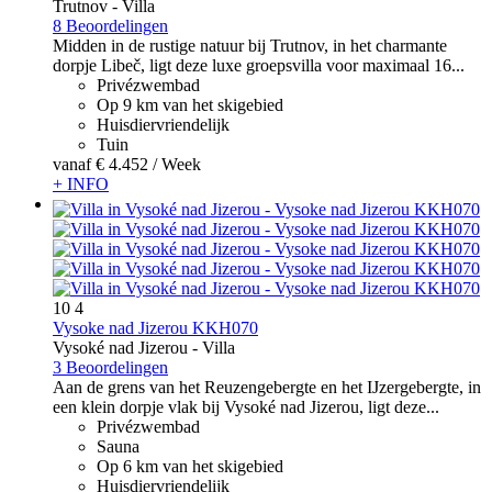
Trutnov -
Villa
8 Beoordelingen
Midden in de rustige natuur bij Trutnov, in het charmante
dorpje Libeč, ligt deze luxe groepsvilla voor maximaal 16...
Privézwembad
Op 9 km van het skigebied
Huisdiervriendelijk
Tuin
vanaf
€ 4.452
/ Week
+ INFO
10
4
Vysoke nad Jizerou KKH070
Vysoké nad Jizerou -
Villa
3 Beoordelingen
Aan de grens van het Reuzengebergte en het IJzergebergte, in
een klein dorpje vlak bij Vysoké nad Jizerou, ligt deze...
Privézwembad
Sauna
Op 6 km van het skigebied
Huisdiervriendelijk