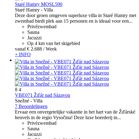
Staré Hamry MOSL590
Staré Hamry -
Villa
Deze door groen omgeven superluxe villa in Staré Hamry met
zwembad biedt plek aan 15 personen en is ideaal voor een...
Privézwembad
Sauna
Jacuzzi
Op 4 km van het skigebied
vanaf
€ 2.688
/ Week
+ INFO
8
4
VBE071 Žďár nad Sázavou
Snežné -
Villa
7 Beoordelingen
Ervaar een onvergetelijke vakantie in het hart van de Žďárské
heuvels in de regio Vysočina! Deze luxe boerderij in...
Privézwembad
Sauna
Jacuzzi