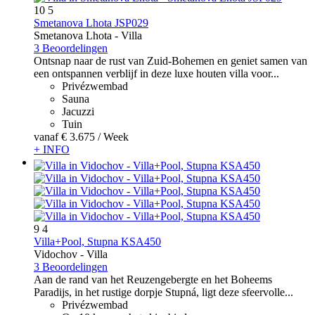
10
5
Smetanova Lhota JSP029
Smetanova Lhota -
Villa
3 Beoordelingen
Ontsnap naar de rust van Zuid-Bohemen en geniet samen van
een ontspannen verblijf in deze luxe houten villa voor...
Privézwembad
Sauna
Jacuzzi
Tuin
vanaf
€ 3.675
/ Week
+ INFO
9
4
Villa+Pool, Stupna KSA450
Vidochov -
Villa
3 Beoordelingen
Aan de rand van het Reuzengebergte en het Boheems
Paradijs, in het rustige dorpje Stupná, ligt deze sfeervolle...
Privézwembad