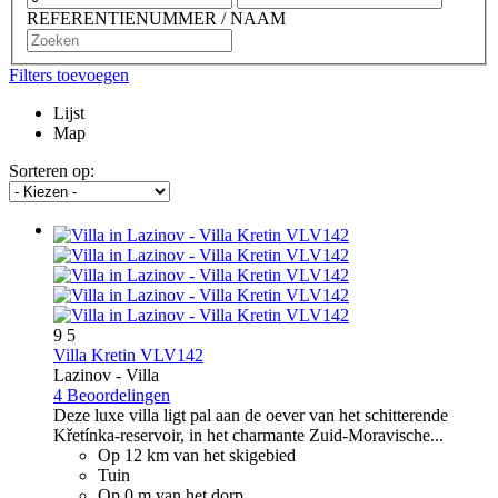
REFERENTIENUMMER / NAAM
Filters toevoegen
Lijst
Map
Sorteren op:
9
5
Villa Kretin VLV142
Lazinov -
Villa
4 Beoordelingen
Deze luxe villa ligt pal aan de oever van het schitterende
Křetínka-reservoir, in het charmante Zuid-Moravische...
Op 12 km van het skigebied
Tuin
Op 0 m van het dorp