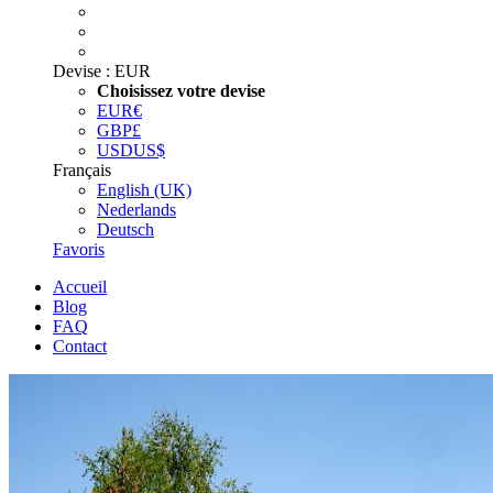
Devise :
EUR
Choisissez votre devise
EUR
€
GBP
£
USD
US$
Français
English (UK)
Nederlands
Deutsch
Favoris
Accueil
Blog
FAQ
Contact