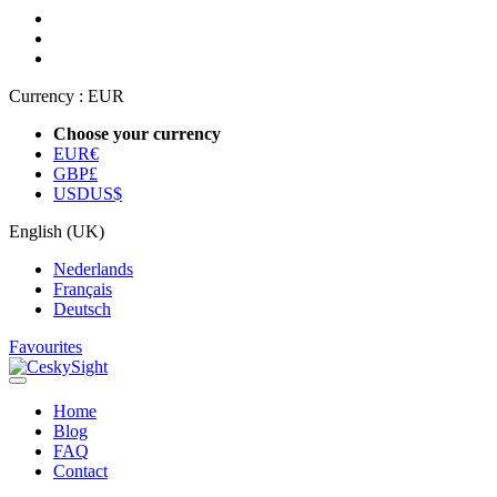
Currency :
EUR
Choose your currency
EUR
€
GBP
£
USD
US$
English (UK)
Nederlands
Français
Deutsch
Favourites
Home
Blog
FAQ
Contact